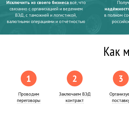
Исключить из своего бизнеса
всё, что
Полу
связанно с организацией и ведением
надёжност
ВЭД, с таможней и
логистикой
,
в полном с
валютными операциями и отчётностью
российс
Как 
1
2
3
Проводим
Заключаем ВЭД
Организу
переговоры
контракт
поставк