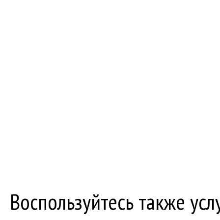
Закажите услугу по ВЭД
прямо сейчас
Звоните нам
8 (800) 250-53-
(звонок бесплатный по всей территории России)
Воспользуйтесь также усл