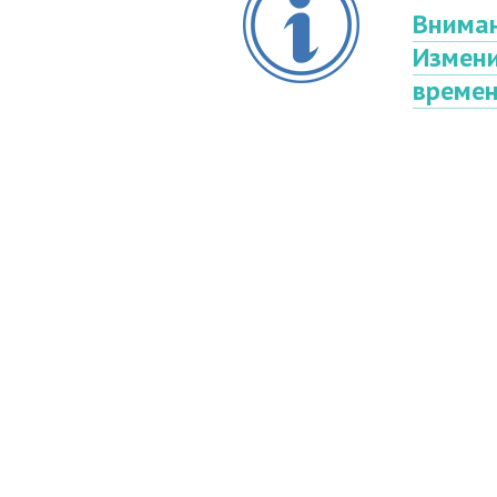
Вниман
Измени
времен